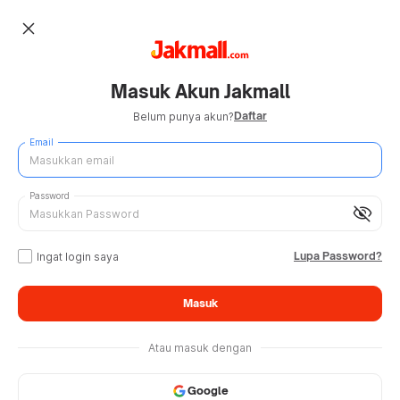
close
Masuk Akun Jakmall
Daftar
Belum punya akun?
Email
Password
visibility_off
Lupa Password?
Ingat login saya
Masuk
Atau masuk dengan
Google