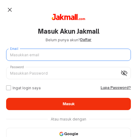
close
Masuk Akun Jakmall
Daftar
Belum punya akun?
Email
Password
visibility_off
Lupa Password?
Ingat login saya
Masuk
Atau masuk dengan
Google