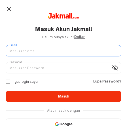
close
Masuk Akun Jakmall
Daftar
Belum punya akun?
Email
Password
visibility_off
Lupa Password?
Ingat login saya
Masuk
Atau masuk dengan
Google