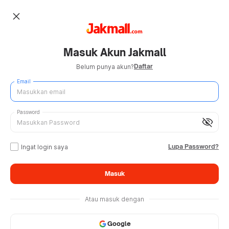
close
Masuk Akun Jakmall
Daftar
Belum punya akun?
Email
Password
visibility_off
Lupa Password?
Ingat login saya
Masuk
Atau masuk dengan
Google