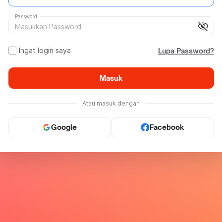
Password
visibility_off
Ingat login saya
Lupa Password?
Masuk
Atau masuk dengan
Google
Facebook