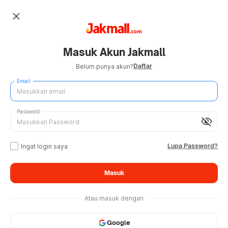
close
Masuk Akun Jakmall
Daftar
Belum punya akun?
Email
Password
visibility_off
Lupa Password?
Ingat login saya
Masuk
Atau masuk dengan
Google