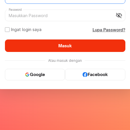
Password
visibility_off
Ingat login saya
Lupa Password?
Masuk
Atau masuk dengan
Google
Facebook