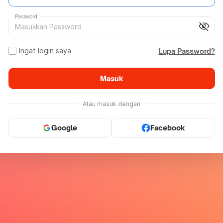
Password
visibility_off
Ingat login saya
Lupa Password?
Masuk
Atau masuk dengan
Google
Facebook