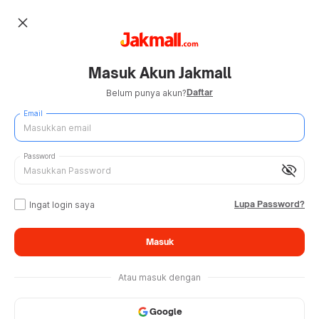
close
Masuk Akun Jakmall
Daftar
Belum punya akun?
Email
Password
visibility_off
Lupa Password?
Ingat login saya
Masuk
Atau masuk dengan
Google