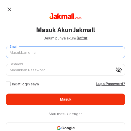
close
Masuk Akun Jakmall
Daftar
Belum punya akun?
Email
Password
visibility_off
Lupa Password?
Ingat login saya
Masuk
Atau masuk dengan
Google