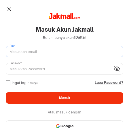
close
Masuk Akun Jakmall
Daftar
Belum punya akun?
Email
Password
visibility_off
Lupa Password?
Ingat login saya
Masuk
Atau masuk dengan
Google