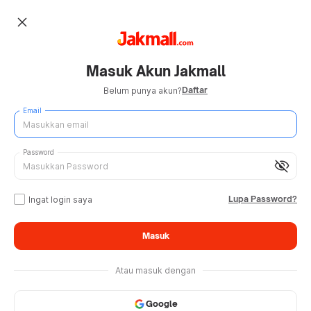
close
Masuk Akun Jakmall
Daftar
Belum punya akun?
Email
Password
visibility_off
Lupa Password?
Ingat login saya
Masuk
Atau masuk dengan
Google