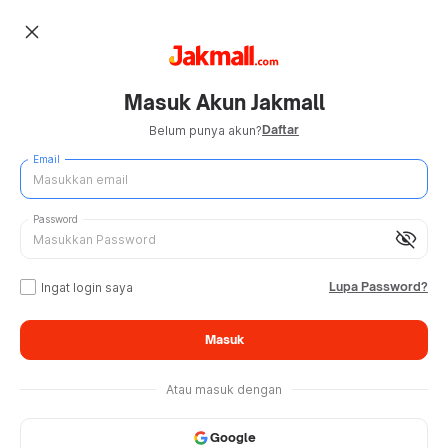
close
Masuk Akun Jakmall
Daftar
Belum punya akun?
Email
Password
visibility_off
Lupa Password?
Ingat login saya
Masuk
Atau masuk dengan
Google