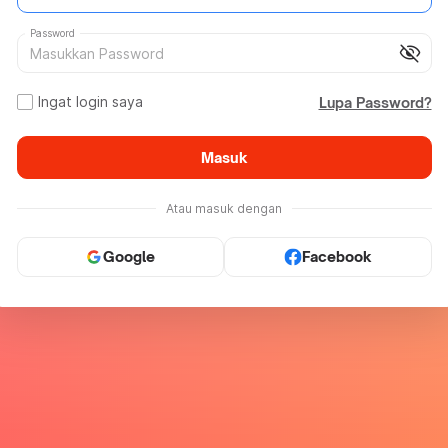
Password
visibility_off
Ingat login saya
Lupa Password?
Masuk
Atau masuk dengan
Google
Facebook