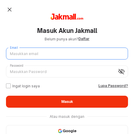
close
Masuk Akun Jakmall
Daftar
Belum punya akun?
Email
Password
visibility_off
Lupa Password?
Ingat login saya
Masuk
Atau masuk dengan
Google