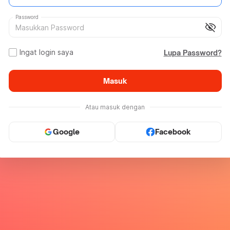
Password
visibility_off
Ingat login saya
Lupa Password?
Masuk
Atau masuk dengan
Google
Facebook