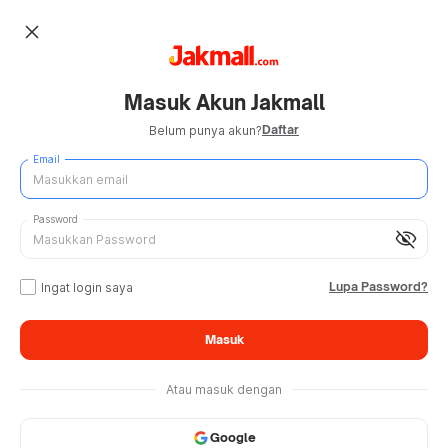
close
Masuk Akun Jakmall
Daftar
Belum punya akun?
Email
Password
visibility_off
Lupa Password?
Ingat login saya
Masuk
Atau masuk dengan
Google