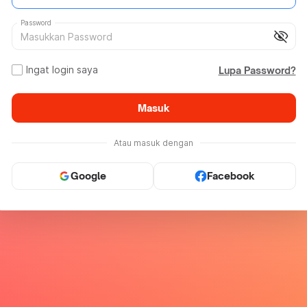
Password
visibility_off
Ingat login saya
Lupa Password?
Masuk
Atau masuk dengan
Google
Facebook