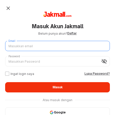
close
Masuk Akun Jakmall
Daftar
Belum punya akun?
Email
Password
visibility_off
Lupa Password?
Ingat login saya
Masuk
Atau masuk dengan
Google