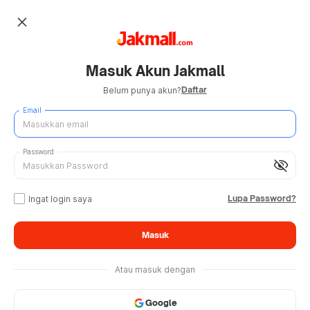
close
Masuk Akun Jakmall
Daftar
Belum punya akun?
Email
Password
visibility_off
Lupa Password?
Ingat login saya
Masuk
Atau masuk dengan
Google