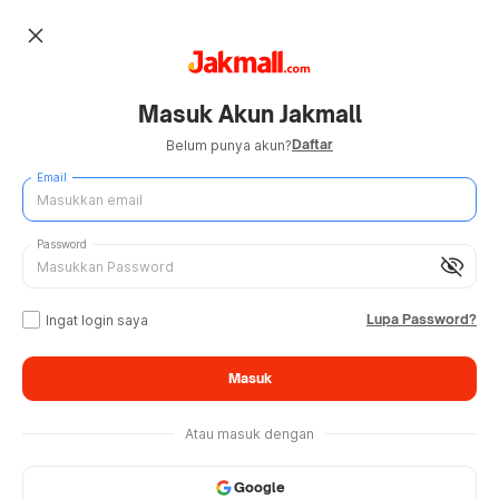
close
Masuk Akun Jakmall
Daftar
Belum punya akun?
Email
Password
visibility_off
Lupa Password?
Ingat login saya
Masuk
Atau masuk dengan
Google