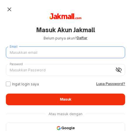
close
Masuk Akun Jakmall
Daftar
Belum punya akun?
Email
Password
visibility_off
Lupa Password?
Ingat login saya
Masuk
Atau masuk dengan
Google