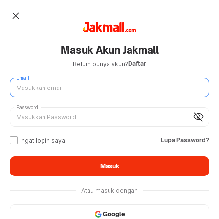
close
Masuk Akun Jakmall
Daftar
Belum punya akun?
Email
Password
visibility_off
Lupa Password?
Ingat login saya
Masuk
Atau masuk dengan
Google