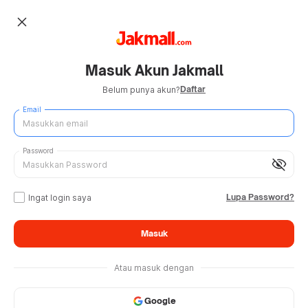
close
Masuk Akun Jakmall
Daftar
Belum punya akun?
Email
Password
visibility_off
Lupa Password?
Ingat login saya
Masuk
Atau masuk dengan
Google