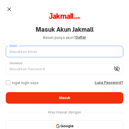
close
Masuk Akun Jakmall
Daftar
Belum punya akun?
Email
Password
visibility_off
Lupa Password?
Ingat login saya
Masuk
Atau masuk dengan
Google