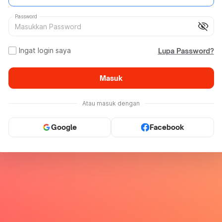
Password
visibility_off
Ingat login saya
Lupa Password?
Masuk
Atau masuk dengan
Google
Facebook