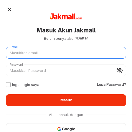
close
Masuk Akun Jakmall
Daftar
Belum punya akun?
Email
Password
visibility_off
Lupa Password?
Ingat login saya
Masuk
Atau masuk dengan
Google