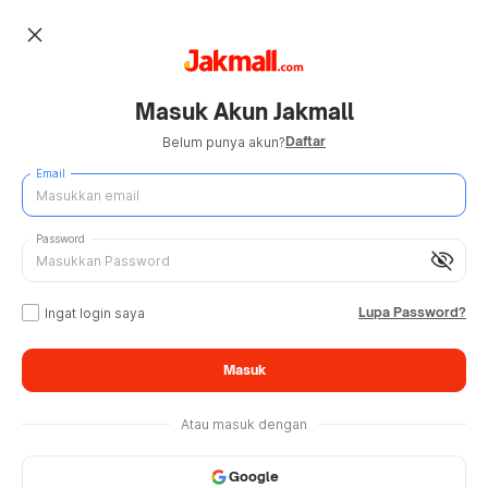
close
Masuk Akun Jakmall
Daftar
Belum punya akun?
Email
Password
visibility_off
Lupa Password?
Ingat login saya
Masuk
Atau masuk dengan
Google