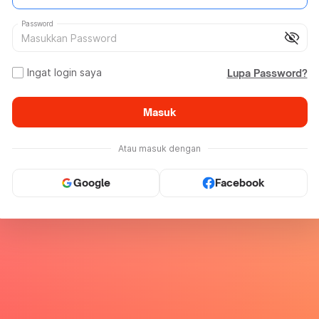
Password
visibility_off
Ingat login saya
Lupa Password?
Masuk
Atau masuk dengan
Google
Facebook