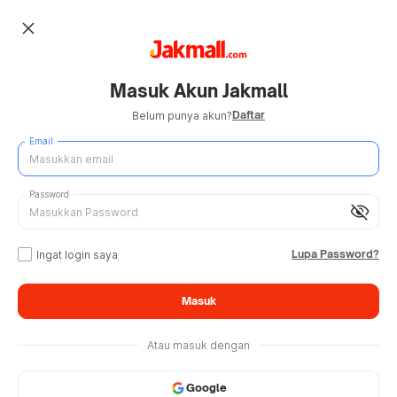
close
Masuk Akun Jakmall
Daftar
Belum punya akun?
Email
Password
visibility_off
Lupa Password?
Ingat login saya
Masuk
Atau masuk dengan
Google