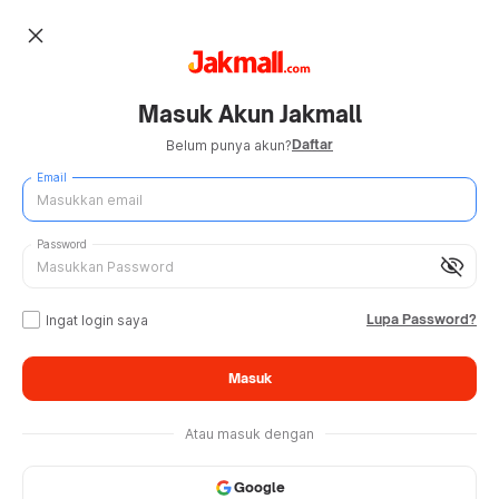
close
Masuk Akun Jakmall
Daftar
Belum punya akun?
Email
Password
visibility_off
Lupa Password?
Ingat login saya
Masuk
Atau masuk dengan
Google