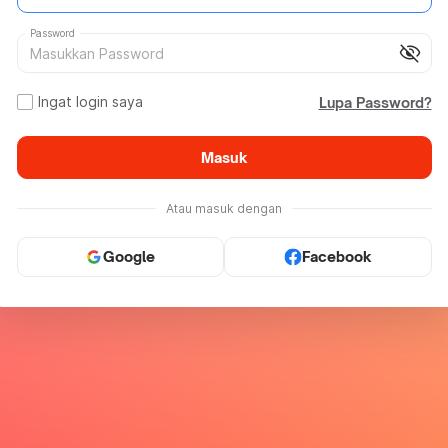
Password
visibility_off
Ingat login saya
Lupa Password?
Masuk
Atau masuk dengan
Google
Facebook