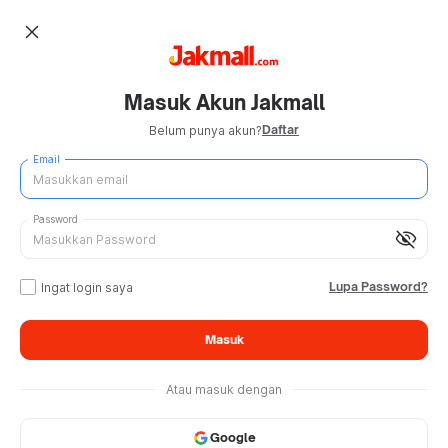
close
Masuk Akun Jakmall
Daftar
Belum punya akun?
Email
Password
visibility_off
Lupa Password?
Ingat login saya
Masuk
Atau masuk dengan
Google