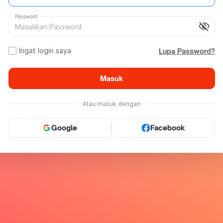
Password
visibility_off
Ingat login saya
Lupa Password?
Masuk
Atau masuk dengan
Google
Facebook