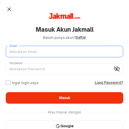
close
Masuk Akun Jakmall
Daftar
Belum punya akun?
Email
Password
visibility_off
Lupa Password?
Ingat login saya
Masuk
Atau masuk dengan
Google