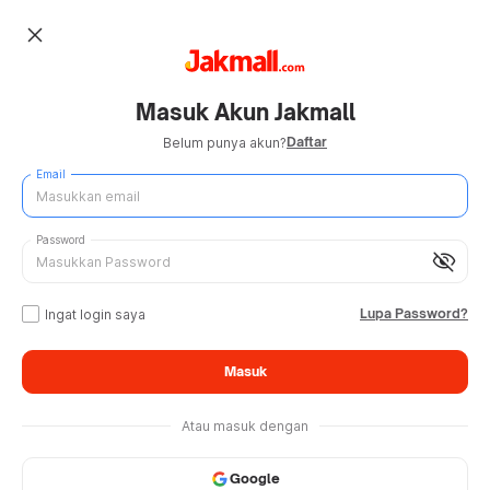
close
Masuk Akun Jakmall
Daftar
Belum punya akun?
Email
Password
visibility_off
Lupa Password?
Ingat login saya
Masuk
Atau masuk dengan
Google