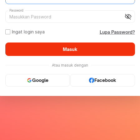
Password
visibility_off
Ingat login saya
Lupa Password?
Masuk
Atau masuk dengan
Google
Facebook