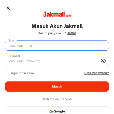
close
Masuk Akun Jakmall
Daftar
Belum punya akun?
Email
Password
visibility_off
Lupa Password?
Ingat login saya
Masuk
Atau masuk dengan
Google