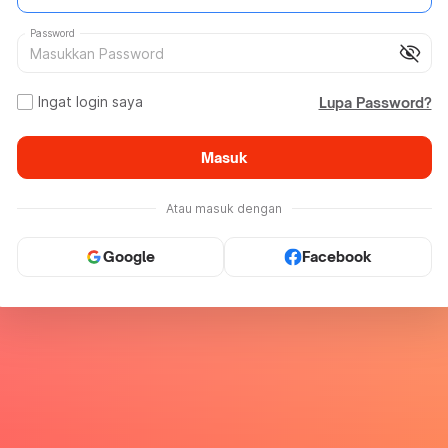
Password
visibility_off
Ingat login saya
Lupa Password?
Masuk
Atau masuk dengan
Google
Facebook