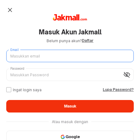
close
Masuk Akun Jakmall
Daftar
Belum punya akun?
Email
Password
visibility_off
Lupa Password?
Ingat login saya
Masuk
Atau masuk dengan
Google