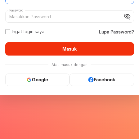
Password
visibility_off
Ingat login saya
Lupa Password?
Masuk
Atau masuk dengan
Google
Facebook