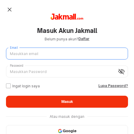
close
Masuk Akun Jakmall
Daftar
Belum punya akun?
Email
Password
visibility_off
Lupa Password?
Ingat login saya
Masuk
Atau masuk dengan
Google