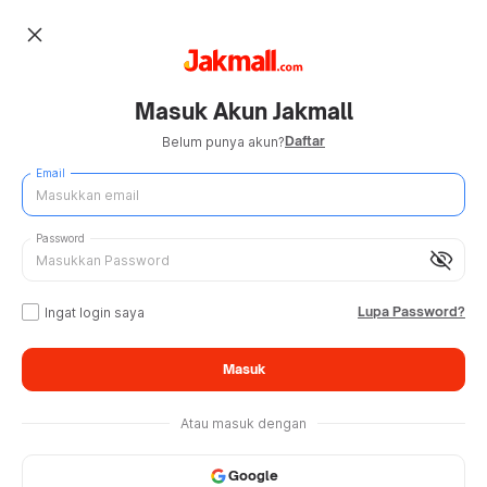
close
Masuk Akun Jakmall
Daftar
Belum punya akun?
Email
Password
visibility_off
Lupa Password?
Ingat login saya
Masuk
Atau masuk dengan
Google