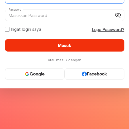
Password
visibility_off
Ingat login saya
Lupa Password?
Masuk
Atau masuk dengan
Google
Facebook