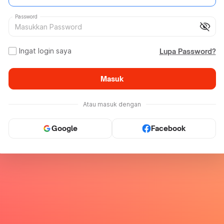
Password
visibility_off
Ingat login saya
Lupa Password?
Masuk
Atau masuk dengan
Google
Facebook