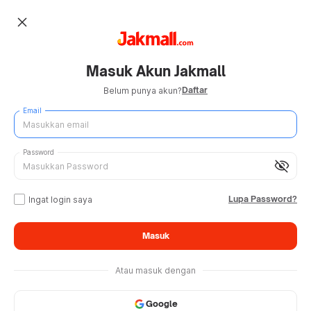
close
Masuk Akun Jakmall
Daftar
Belum punya akun?
Email
Password
visibility_off
Lupa Password?
Ingat login saya
Masuk
Atau masuk dengan
Google