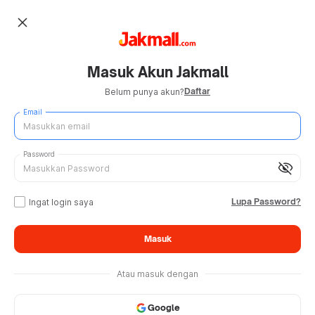
close
Masuk Akun Jakmall
Daftar
Belum punya akun?
Email
Password
visibility_off
Lupa Password?
Ingat login saya
Masuk
Atau masuk dengan
Google