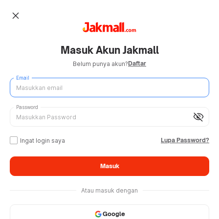
close
Masuk Akun Jakmall
Daftar
Belum punya akun?
Email
Password
visibility_off
Lupa Password?
Ingat login saya
Masuk
Atau masuk dengan
Google