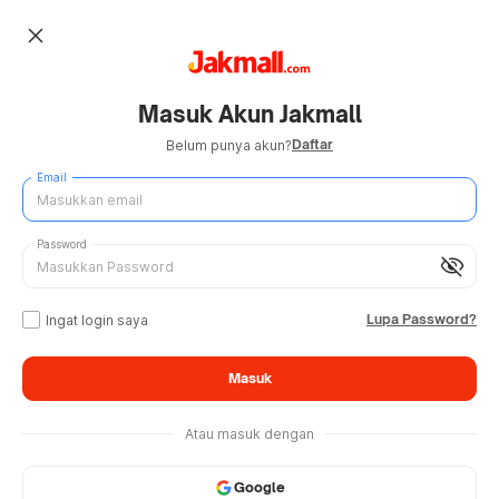
close
Masuk Akun Jakmall
Daftar
Belum punya akun?
Email
Password
visibility_off
Lupa Password?
Ingat login saya
Masuk
Atau masuk dengan
Google