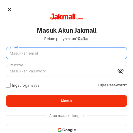
close
Masuk Akun Jakmall
Daftar
Belum punya akun?
Email
Password
visibility_off
Lupa Password?
Ingat login saya
Masuk
Atau masuk dengan
Google